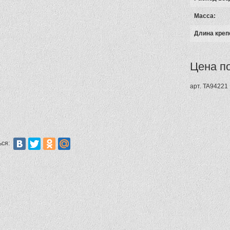
Масса:
Длина креп
Цена п
арт.
TA94221
ься: