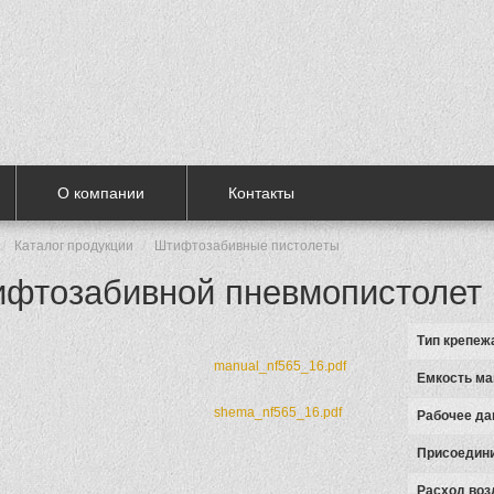
О компании
Контакты
Каталог продукции
Штифтозабивные пистолеты
фтозабивной пневмопистолет 
Тип крепеж
manual_nf565_16.pdf
Емкость ма
shema_nf565_16.pdf
Рабочее да
Присоедини
Расход воз