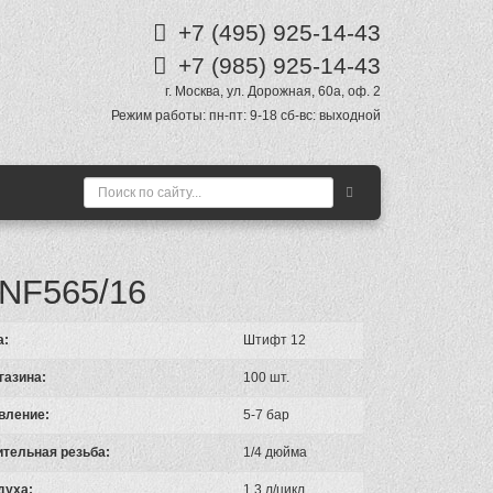
+7 (495)
925-14-43
+7 (985)
925-14-43
г. Москва
,
ул. Дорожная, 60а
, оф. 2
Режим работы:
пн-пт: 9-18 сб-вс: выходной
NF565/16
а:
Штифт 12
газина:
100 шт.
вление:
5-7 бар
тельная резьба:
1/4 дюйма
духа:
1,3 л/цикл