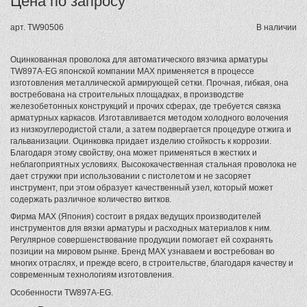
Цена по запросу
арт.
TW90506
В наличии
Оцинкованная проволока для автоматического вязчика арматуры
TW897A-EG японской компании MAX применяется в процессе
изготовления металлической армирующей сетки. Прочная, гибкая, она
востребована на строительных площадках, в производстве
железобетонных конструкций и прочих сферах, где требуется связка
арматурных каркасов. Изготавливается методом холодного волочения
из низкоуглеродистой стали, а затем подвергается процедуре отжига и
гальванизации. Оцинковка придает изделию стойкость к коррозии.
Благодаря этому свойству, она может применяться в жестких и
неблагоприятных условиях. Высококачественная стальная проволока не
дает стружки при использовании с пистолетом и не засоряет
инструмент, при этом образует качественный узел, который может
содержать различное количество витков.
Фирма MAX (Япония) состоит в рядах ведущих производителей
инструментов для вязки арматуры и расходных материалов к ним.
Регулярное совершенствование продукции помогает ей сохранять
позиции на мировом рынке. Бренд MAX узнаваем и востребован во
многих отраслях, и прежде всего, в строительстве, благодаря качеству и
современным технологиям изготовления.
Особенности TW897A-EG.