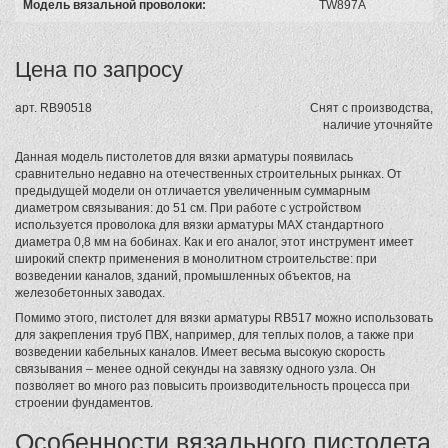
Модель вязальной проволоки:
TW897А
Цена по запросу
арт.
RB90518
Снят с производства,
наличие уточняйте
Данная модель пистолетов для вязки арматуры появилась
сравнительно недавно на отечественных строительных рынках. От
предыдущей модели он отличается увеличенным суммарным
диаметром связывания: до 51 см. При работе с устройством
используется проволока для вязки арматуры MAX стандартного
диаметра 0,8 мм на бобинах. Как и его аналог, этот инструмент имеет
широкий спектр применения в монолитном строительстве: при
возведении каналов, зданий, промышленных объектов, на
железобетонных заводах.
Помимо этого, пистолет для вязки арматуры RB517 можно использовать
для закрепления труб ПВХ, например, для теплых полов, а также при
возведении кабельных каналов. Имеет весьма высокую скорость
связывания – менее одной секунды на завязку одного узла. Он
позволяет во много раз повысить производительность процесса при
строении фундаментов.
Особенности вязального пистолета