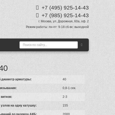
+7 (495)
925-14-43
+7 (985)
925-14-43
г. Москва
,
ул. Дорожная, 60а
, оф. 2
Режим работы:
пн-пт: 9-18 сб-вс: выходной
40
 диаметр арматуры:
40
вязывания:
0,8-1 сек.
 витков:
2-3
 узлов на одну катушку:
155
ываний до разряда АКБ:
2000