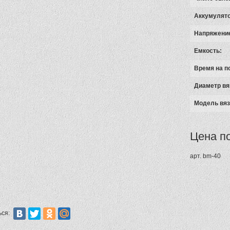
Аккумулято
Напряжени
Емкость:
Время на п
Диаметр вя
Модель вяз
Цена п
арт.
bm-40
ься: