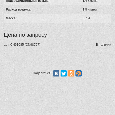
Присоединительная резьба:
1/4 дюйма
Расход воздуха:
1,8 л/цикл
Масса:
3,7 кг.
Цена по запросу
арт.
CN91085 (CN98757)
В наличии
Поделиться: